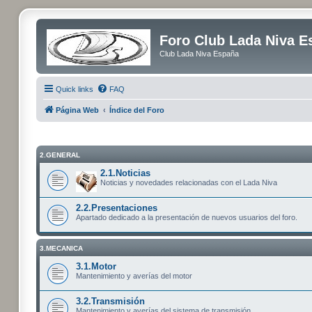
Foro Club Lada Niva E
Club Lada Niva España
Quick links
FAQ
Página Web
Índice del Foro
2.GENERAL
2.1.Noticias
Noticias y novedades relacionadas con el Lada Niva
2.2.Presentaciones
Apartado dedicado a la presentación de nuevos usuarios del foro.
3.MECANICA
3.1.Motor
Mantenimiento y averías del motor
3.2.Transmisión
Mantenimiento y averías del sistema de transmisión