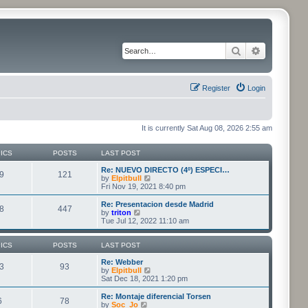
Search
Advanced 
Register
Login
It is currently Sat Aug 08, 2026 2:55 am
ICS
POSTS
LAST POST
Re: NUEVO DIRECTO (4º) ESPECI…
9
121
V
by
Elpitbull
i
Fri Nov 19, 2021 8:40 pm
e
w
Re: Presentacion desde Madrid
8
447
t
V
by
triton
h
i
Tue Jul 12, 2022 11:10 am
e
e
l
w
a
t
ICS
POSTS
LAST POST
t
h
e
e
Re: Webber
3
93
s
l
V
by
Elpitbull
t
a
i
Sat Dec 18, 2021 1:20 pm
p
t
e
o
e
w
Re: Montaje diferencial Torsen
6
78
s
s
t
V
by
Soc_Jo