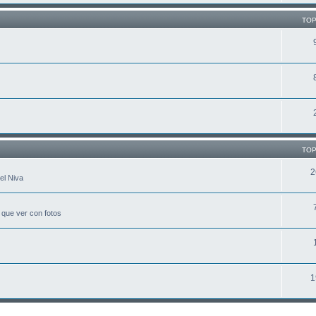
TOP
TOP
2
el Niva
 que ver con fotos
1