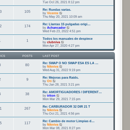
t
t
h
i
Tue Oct 26, 2021 8:12 pm
p
e
e
o
l
w
Re: Ruedas varias.
3
105
s
a
t
V
by
Vicente
t
t
h
i
Thu May 20, 2021 10:09 am
e
e
e
s
l
w
Re: Llantas 15 pulgadas origi…
t
2
174
a
t
V
by
Achancador
p
t
h
i
Wed Feb 23, 2022 4:51 pm
o
e
e
e
s
s
l
w
Todos los manuales de despiece
t
t
1
1
a
t
V
by
clubniva
p
t
h
i
Mon Apr 27, 2020 4:27 pm
o
e
e
e
s
s
l
w
t
t
a
t
ICS
POSTS
LAST POST
p
t
h
o
e
e
Re: SWAP O NO SWAP ESA ES LA …
8
80
s
s
V
l
by
Nikniva
t
t
i
a
Wed Aug 31, 2022 9:19 pm
p
e
t
o
w
e
Re: Mejoras para Raids.
2
9
s
t
s
V
by
Oti
t
h
t
i
Thu Jan 28, 2021 3:21 pm
e
p
e
l
o
w
Re: AMORTIGUADORES / DIFERENT…
4
38
a
s
t
V
by
triton
t
t
h
i
Mon Mar 29, 2021 7:15 pm
e
e
e
s
l
w
Re: CARBURADOR 32 DIR 21 T
t
1
267
a
t
V
by
Nikniva
p
t
h
i
Thu Oct 21, 2021 4:56 pm
o
e
e
e
s
s
l
w
Re: Cambio de motor Limpias d…
t
t
5
117
a
t
V
by
Nikniva
p
t
h
i
Mon Mar 08, 2021 8:27 pm
o