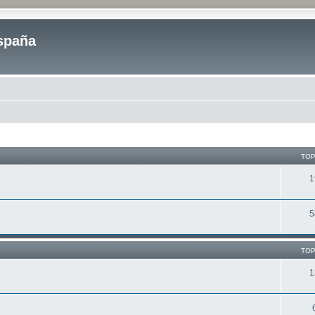
spaña
TOP
1
5
TOP
1