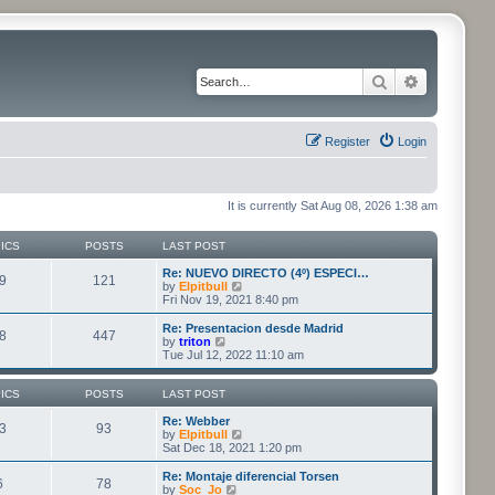
Search
Advanced 
Register
Login
It is currently Sat Aug 08, 2026 1:38 am
ICS
POSTS
LAST POST
Re: NUEVO DIRECTO (4º) ESPECI…
9
121
V
by
Elpitbull
i
Fri Nov 19, 2021 8:40 pm
e
w
Re: Presentacion desde Madrid
8
447
t
V
by
triton
h
i
Tue Jul 12, 2022 11:10 am
e
e
l
w
a
t
ICS
POSTS
LAST POST
t
h
e
e
Re: Webber
3
93
s
l
V
by
Elpitbull
t
a
i
Sat Dec 18, 2021 1:20 pm
p
t
e
o
e
w
Re: Montaje diferencial Torsen
6
78
s
s
t
V
by
Soc_Jo