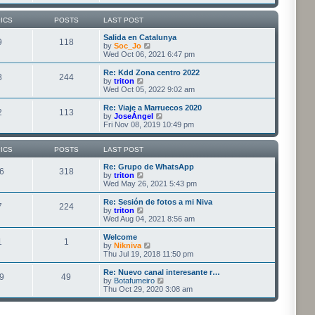
e
e
e
s
s
l
w
t
t
a
t
ICS
POSTS
LAST POST
p
t
h
o
e
e
Salida en Catalunya
9
118
s
s
l
V
by
Soc_Jo
t
t
a
i
Wed Oct 06, 2021 6:47 pm
p
t
e
o
e
w
Re: Kdd Zona centro 2022
8
244
s
s
t
V
by
triton
t
t
h
i
Wed Oct 05, 2022 9:02 am
p
e
e
o
l
w
Re: Viaje a Marruecos 2020
2
113
s
a
t
V
by
JoseÁngel
t
t
h
i
Fri Nov 08, 2019 10:49 pm
e
e
e
s
l
w
t
a
t
ICS
POSTS
LAST POST
p
t
h
o
e
e
Re: Grupo de WhatsApp
6
318
s
s
V
l
by
triton
t
t
i
a
Wed May 26, 2021 5:43 pm
p
e
t
o
w
e
Re: Sesión de fotos a mi Niva
7
224
s
t
s
V
by
triton
t
h
t
i
Wed Aug 04, 2021 8:56 am
e
p
e
l
o
w
Welcome
1
1
a
s
t
V
by
Nikniva
t
t
h
i
Thu Jul 19, 2018 11:50 pm
e
e
e
s
l
w
Re: Nuevo canal interesante r…
t
9
49
a
t
V
by
Botafumeiro
p
t
h
i
Thu Oct 29, 2020 3:08 am
o
e
e
e
s
s
l
w
t
t
a
t