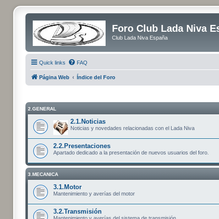
Foro Club Lada Niva E
Club Lada Niva España
Quick links
FAQ
Página Web
Índice del Foro
2.GENERAL
2.1.Noticias
Noticias y novedades relacionadas con el Lada Niva
2.2.Presentaciones
Apartado dedicado a la presentación de nuevos usuarios del foro.
3.MECANICA
3.1.Motor
Mantenimiento y averías del motor
3.2.Transmisión
Mantenimiento y averías del sistema de transmisión