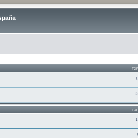
spaña
TOP
1
5
TOP
1