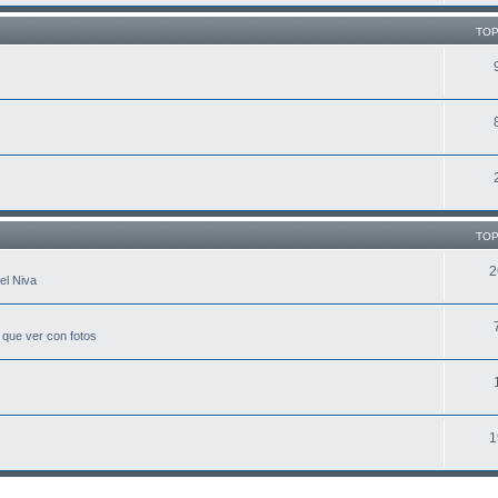
TOP
TOP
2
el Niva
 que ver con fotos
1