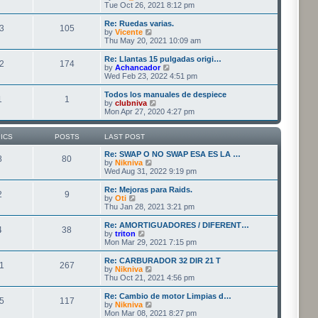
t
t
h
i
Tue Oct 26, 2021 8:12 pm
p
e
e
o
l
w
Re: Ruedas varias.
3
105
s
a
t
V
by
Vicente
t
t
h
i
Thu May 20, 2021 10:09 am
e
e
e
s
l
w
Re: Llantas 15 pulgadas origi…
t
2
174
a
t
V
by
Achancador
p
t
h
i
Wed Feb 23, 2022 4:51 pm
o
e
e
e
s
s
l
w
Todos los manuales de despiece
t
t
1
1
a
t
V
by
clubniva
p
t
h
i
Mon Apr 27, 2020 4:27 pm
o
e
e
e
s
s
l
w
t
t
a
t
ICS
POSTS
LAST POST
p
t
h
o
e
e
Re: SWAP O NO SWAP ESA ES LA …
8
80
s
s
V
l
by
Nikniva
t
t
i
a
Wed Aug 31, 2022 9:19 pm
p
e
t
o
w
e
Re: Mejoras para Raids.
2
9
s
t
s
V
by
Oti
t
h
t
i
Thu Jan 28, 2021 3:21 pm
e
p
e
l
o
w
Re: AMORTIGUADORES / DIFERENT…
4
38
a
s
t
V
by
triton
t
t
h
i
Mon Mar 29, 2021 7:15 pm
e
e
e
s
l
w
Re: CARBURADOR 32 DIR 21 T
t
1
267
a
t
V
by
Nikniva
p
t
h
i
Thu Oct 21, 2021 4:56 pm
o
e
e
e
s
s
l
w
Re: Cambio de motor Limpias d…
t
t
5
117
a
t
V
by
Nikniva
p
t
h
i
Mon Mar 08, 2021 8:27 pm
o