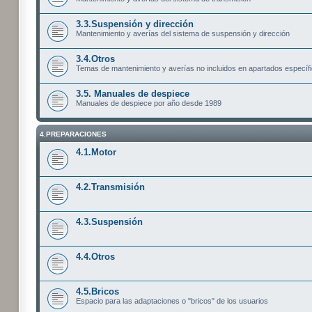
3.3.Suspensión y dirección
Mantenimiento y averías del sistema de suspensión y dirección
3.4.Otros
Temas de mantenimiento y averías no incluidos en apartados específ
3.5. Manuales de despiece
Manuales de despiece por año desde 1989
4.PREPARACIONES
4.1.Motor
4.2.Transmisión
4.3.Suspensión
4.4.Otros
4.5.Bricos
Espacio para las adaptaciones o "bricos" de los usuarios