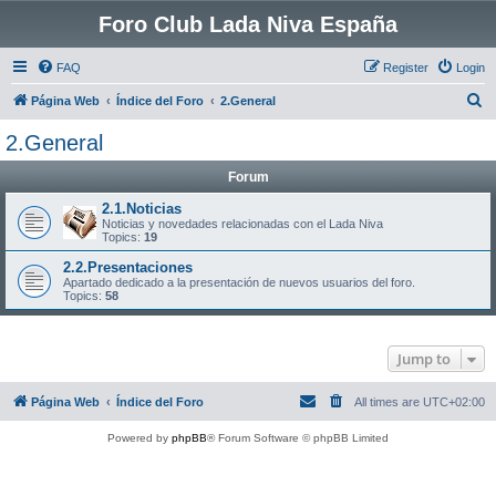
Foro Club Lada Niva España
FAQ
Register
Login
S
Página Web
Índice del Foro
2.General
e
2.General
a
Forum
r
c
2.1.Noticias
Noticias y novedades relacionadas con el Lada Niva
h
Topics:
19
2.2.Presentaciones
Apartado dedicado a la presentación de nuevos usuarios del foro.
Topics:
58
Jump to
Página Web
Índice del Foro
All times are
UTC+02:00
Powered by
phpBB
® Forum Software © phpBB Limited