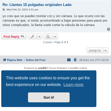
Re: Llantas 15 pulgadas originales Lada
P
Wed Feb 23, 2022 4:51 pm
o
s
yo creo que se pueden montar con y sin cámara. Lo que ocurre con las
t
cámaras es que, si estás acostumbrado a bajar presiones para pasar por
sitios complicados, la llanta suele cortar la válvula de la cámara.
Post Reply
2 posts • Page
1
of
1
Jump to
Página Web
Índice del Foro
All times are
UTC+02:00
Powered by
phpBB
® Forum Software © phpBB Limited
This website uses cookies to ensure you get the
best experience on our website.
Learn more
Got it!