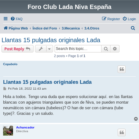
Foro Club Lada Niva España
FAQ
Register
Login
S
Página Web
Índice del Foro
3.Mecanica
3.4.Otros
e
Llantas 15 pulgadas originales Lada
a
Search
Advanced s
Post Reply
r
2 posts • Page
1
of
1
c
Copabolo
h
Llantas 15 pulgadas originales Lada
P
Fri Feb 18, 2022 11:43 am
o
s
Hola a todos. Tengo una duda que espero solucionar aquí. en las llantas
t
blancas con agujeros triangulares que son de Niva, se pueden montar
neumáticos sin cámara (tubeless)? O han de ser con cámara (tube
type)?. Gracias y un saludo.
Achancador
Directiva