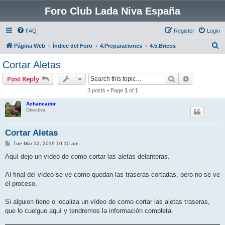
Foro Club Lada Niva España
FAQ
Register
Login
S
Página Web
Índice del Foro
4.Preparaciones
4.5.Bricos
e
Cortar Aletas
a
Search
Advanced s
Post Reply
r
3 posts • Page
1
of
1
c
Achancador
h
Directiva
Cortar Aletas
P
Tue Mar 12, 2019 10:10 am
o
s
Aquí dejo un vídeo de como cortar las aletas delanteras.
t
Al final del vídeo se ve como quedan las traseras cortadas, pero no se ve
el proceso.
Si alguien tiene o localiza un vídeo de como cortar las aletas traseras,
que lo cuelgue aquí y tendremos la información completa.